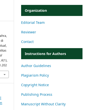
Organization
Editorial Team
Reviewer
Zahra,
 di
Contact
tual,
litas
Instructions for Authors
al
,
6
(1),
1.202
Author Guidelines
Plagiarism Policy
Copyright Notice
Publishing Process
l
an
Manuscript Without Clarity