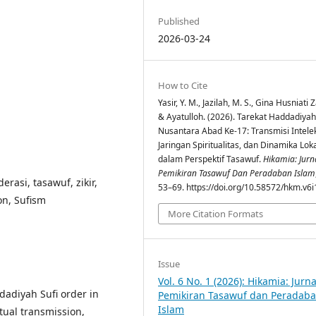
Published
2026-03-24
How to Cite
Yasir, Y. M., Jazilah, M. S., Gina Husniati 
& Ayatulloh. (2026). Tarekat Haddadiyah
Nusantara Abad Ke-17: Transmisi Intelek
Jaringan Spiritualitas, dan Dinamika Loka
dalam Perspektif Tasawuf.
Hikamia: Jurn
Pemikiran Tasawuf Dan Peradaban Islam
rasi, tasawuf, zikir,
53–69. https://doi.org/10.58572/hkm.v6i
on, Sufism
More Citation Formats
Issue
Vol. 6 No. 1 (2026): Hikamia: Jurna
ddadiyah Sufi order in
Pemikiran Tasawuf dan Peradab
Islam
tual transmission,