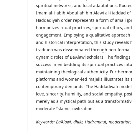
spiritual networks, and local adaptations. Rooted
Imam al-Habib Abdullah bin Alawi al-Haddad of
Haddadiyah order represents a form of amali (pra
harmonizes ritual practices, spiritual ethics, and
engagement. Employing a qualitative approach b
and historical interpretation, this study reveal
tradition was disseminated through non-formal r
dynamic roles of Ba‘Alawi scholars. The findings 
success in embedding its spiritual practices into
maintaining theological authenticity. Furthermore
platforms and women-led majelis illustrates its a
contemporary demands. The Haddadiyah model 
love, sincerity, humility, and social empathy, po
merely as a mystical path but as a transformativ
moderate Islamic civilization.
Keywords: Ba‘Alawi, dhikr, Hadramaut, moderation,