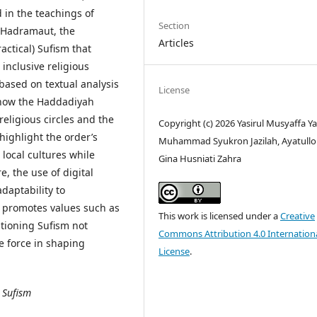
 in the teachings of
Section
 Hadramaut, the
Articles
ctical) Sufism that
 inclusive religious
ased on textual analysis
License
s how the Haddadiyah
eligious circles and the
Copyright (c) 2026 Yasirul Musyaffa Yas
highlight the order’s
Muhammad Syukron Jazilah, Ayatullo
 local cultures while
Gina Husniati Zahra
, the use of digital
daptability to
promotes values such as
This work is licensed under a
Creative
sitioning Sufism not
Commons Attribution 4.0 Internation
e force in shaping
License
.
 Sufism