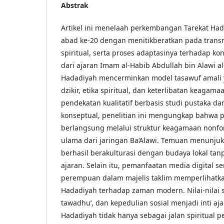
Abstrak
Artikel ini menelaah perkembangan Tarekat Had
abad ke-20 dengan menitikberatkan pada transmi
spiritual, serta proses adaptasinya terhadap ko
dari ajaran Imam al-Habib Abdullah bin Alawi 
Hadadiyah mencerminkan model tasawuf amali
dzikir, etika spiritual, dan keterlibatan keagama
pendekatan kualitatif berbasis studi pustaka dan 
konseptual, penelitian ini mengungkap bahwa
berlangsung melalui struktur keagamaan nonfor
ulama dari jaringan Ba‘Alawi. Temuan menunjuk
berhasil berakulturasi dengan budaya lokal tan
ajaran. Selain itu, pemanfaatan media digital ser
perempuan dalam majelis taklim memperlihatka
Hadadiyah terhadap zaman modern. Nilai-nilai se
tawadhu‘, dan kepedulian sosial menjadi inti aj
Hadadiyah tidak hanya sebagai jalan spiritual pe