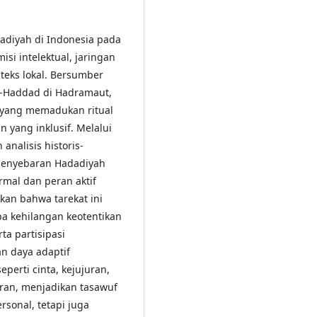
adiyah di Indonesia pada
si intelektual, jaringan
nteks lokal. Bersumber
al-Haddad di Hadramaut,
 yang memadukan ritual
an yang inklusif. Melalui
analisis historis-
 penyebaran Hadadiyah
mal dan peran aktif
kan bahwa tarekat ini
pa kehilangan keotentikan
ta partisipasi
n daya adaptif
perti cinta, kejujuran,
aran, menjadikan tasawuf
rsonal, tetapi juga