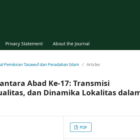
Privacy Statement
About the Journal
urnal Pemikiran Tasawuf dan Peradaban Islam
/
Articles
antara Abad Ke-17: Transmisi
tualitas, dan Dinamika Lokalitas dala
PDF