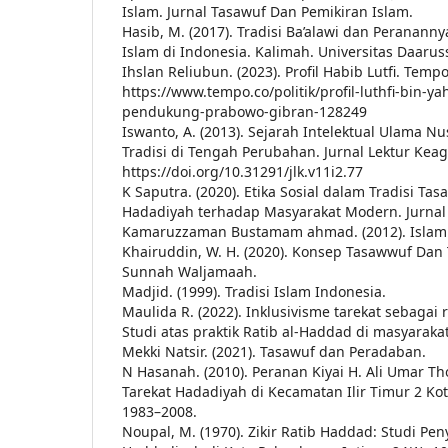
Islam. Jurnal Tasawuf Dan Pemikiran Islam.
Hasib, M. (2017). Tradisi Ba’alawi dan Perana
Islam di Indonesia. Kalimah. Universitas Daarus
Ihslan Reliubun. (2023). Profil Habib Lutfi. Tempo
https://www.tempo.co/politik/profil-luthfi-bin-
pendukung-prabowo-gibran-128249
Iswanto, A. (2013). Sejarah Intelektual Ulama N
Tradisi di Tengah Perubahan. Jurnal Lektur Keag
https://doi.org/10.31291/jlk.v11i2.77
K Saputra. (2020). Etika Sosial dalam Tradisi Tasa
Hadadiyah terhadap Masyarakat Modern. Jurnal 
Kamaruzzaman Bustamam ahmad. (2012). Islam d
Khairuddin, W. H. (2020). Konsep Tasawwuf Dan 
Sunnah Waljamaah.
Madjid. (1999). Tradisi Islam Indonesia.
Maulida R. (2022). Inklusivisme tarekat sebagai 
Studi atas praktik Ratib al-Haddad di masyaraka
Mekki Natsir. (2021). Tasawuf dan Peradaban.
N Hasanah. (2010). Peranan Kiyai H. Ali Umar T
Tarekat Hadadiyah di Kecamatan Ilir Timur 2 K
1983–2008.
Noupal, M. (1970). Zikir Ratib Haddad: Studi Pe