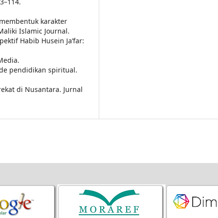
03–114.
m membentuk karakter
aliki Islamic Journal.
ktif Habib Husein Ja’far:
Media.
e pendidikan spiritual.
kat di Nusantara. Jurnal