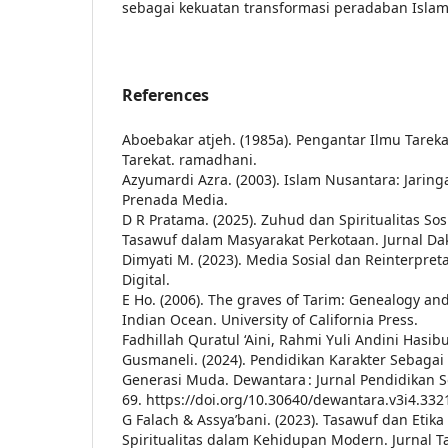
sebagai kekuatan transformasi peradaban Islam
References
Aboebakar atjeh. (1985a). Pengantar Ilmu Tareka
Tarekat. ramadhani.
Azyumardi Azra. (2003). Islam Nusantara: Jaring
Prenada Media.
D R Pratama. (2025). Zuhud dan Spiritualitas So
Tasawuf dalam Masyarakat Perkotaan. Jurnal D
Dimyati M. (2023). Media Sosial dan Reinterpreta
Digital.
E Ho. (2006). The graves of Tarim: Genealogy and
Indian Ocean. University of California Press.
Fadhillah Quratul ‘Aini, Rahmi Yuli Andini Hasi
Gusmaneli. (2024). Pendidikan Karakter Sebag
Generasi Muda. Dewantara : Jurnal Pendidikan So
69. https://doi.org/10.30640/dewantara.v3i4.332
G Falach & Assya’bani. (2023). Tasawuf dan Etika 
Spiritualitas dalam Kehidupan Modern. Jurnal 