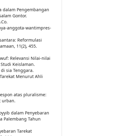
nnya dalam Pengembangan
salam Gontor.
.Co.
yahya-anggota-wantimpres-
usantara: Reformulasi
amaan, 11(2), 455.
wuf: Relevansi Nilai-nilai
Studi Keislaman.
i sia Tenggara.
Tarekat Menurut Ahli
respon atas pluralisme:
t urban.
hoyyib dalam Penyebaran
ota Palembang Tahun
nyebaran Tarekat