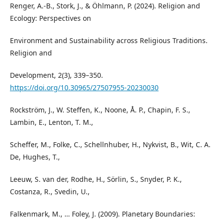
Renger, A.-B., Stork, J., & Öhlmann, P. (2024). Religion and
Ecology: Perspectives on
Environment and Sustainability across Religious Traditions.
Religion and
Development, 2(3), 339–350.
https://doi.org/10.30965/27507955-20230030
Rockström, J., W. Steffen, K., Noone, Å. P., Chapin, F. S.,
Lambin, E., Lenton, T. M.,
Scheffer, M., Folke, C., Schellnhuber, H., Nykvist, B., Wit, C. A.
De, Hughes, T.,
Leeuw, S. van der, Rodhe, H., Sörlin, S., Snyder, P. K.,
Costanza, R., Svedin, U.,
Falkenmark, M., … Foley, J. (2009). Planetary Boundaries: