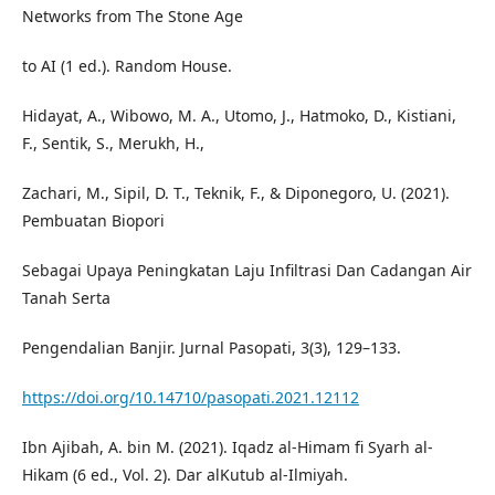
Networks from The Stone Age
to AI (1 ed.). Random House.
Hidayat, A., Wibowo, M. A., Utomo, J., Hatmoko, D., Kistiani,
F., Sentik, S., Merukh, H.,
Zachari, M., Sipil, D. T., Teknik, F., & Diponegoro, U. (2021).
Pembuatan Biopori
Sebagai Upaya Peningkatan Laju Infiltrasi Dan Cadangan Air
Tanah Serta
Pengendalian Banjir. Jurnal Pasopati, 3(3), 129–133.
https://doi.org/10.14710/pasopati.2021.12112
Ibn Ajibah, A. bin M. (2021). Iqadz al-Himam fi Syarh al-
Hikam (6 ed., Vol. 2). Dar alKutub al-Ilmiyah.