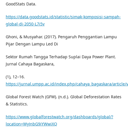
GoodStats Data.
https://data.goodstats.id/statistic/simak-komposisi-sampah-
global-di-2050-L7i5v
Ghoni, & Musyahar. (2017). Pengaruh Penggantian Lampu
Pijar Dengan Lampu Led Di
Sektor Rumah Tangga Terhadap Suplai Daya Power Plant.
Jurnal Cahaya Bagaskara,
(1), 12–16.
https://jurnal.umpp.ac.id/index.php/cahaya_bagaskara/article/
Global Forest Watch (GFW). (n.d.). Global Deforestation Rates
& Statistics.
https://www.globalforestwatch.org/dashboards/global/?
location=WyJnbG9iYWwiXQ