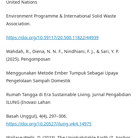
United Nations
Environment Programme & International Solid Waste
Association.
https://doi.org/10.59117/20.500.11822/44939
Wahdah, R., Diena, N. N. F., Nindhiani, F. J., & Sari, Y. P.
(2025). Pengomposan
Menggunakan Metode Ember Tumpuk Sebagai Upaya
Pengelolaan Sampah Domestik
Rumah Tangga di Era Sustainable Living. Jurnal Pengabdian
ILUNG (Inovasi Lahan
Basah Unggul), 4(4), 297–306.
https://doi.org/10.20527/ilung.v4i4.14975
Wallace-Wells, D. (2023). The Uninhabitable Earth (Z. Anshor