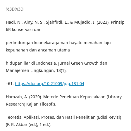
%3D%3D
Hadi, N., Ainy, N. S., Sjahfirdi, L., & Mujadid, I. (2023). Prinsip
6R konservasi dan
perlindungan keanekaragaman hayati: menahan laju
kepunahan dan ancaman utama
hidupan liar di Indonesia. Jurnal Green Growth dan
Manajemen Lingkungan, 13(1),
–61.
https://doi.org/10.21009/jgg.131.04
Hamzah, A. (2020). Metode Penelitian Kepustakaan (Library
Research) Kajian Filosofis,
Teoretis, Aplikasi, Proses, dan Hasil Penelitian (Edisi Revisi)
(F. R. Akbar (ed.); 1 ed.).