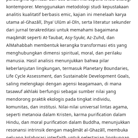
kontemporer. Menggunakan metodologi studi kepustakaan
analitis kualitatif berbasis emic, kajian ini menelaah karya
utama al-Ghazālī, Ihya’ Ulūm al-Dīn, serta literatur sekunder
dari jurnal terakreditasi untuk memahami bagaimana
maqāmāt seperti At-Taubat, Asy-Syukr, Az-Zuhd, dan
AlMahabbah membentuk kerangka transformasi etis yang
menghubungkan dimensi spiritual, moral, dan perilaku
manusia. Hasil analisis menunjukkan bahwa pilar
keberlanjutan lingkungan, termasuk Planetary Boundaries,
Life Cycle Assessment, dan Sustainable Development Goals,
saling melengkapi dengan agensi keagamaan, di mana
tasawuf akhlaki berfungsi sebagai sumber nilai yang
mendorong praktik ekologis pada tingkat individu,
komunitas, dan institusi. Nilai-nilai universal lintas agama,
seperti metanoia dalam Kristen, karma purification dalam
Hindu, dan moral purification dalam Buddha, menunjukkan
resonansi intrinsik dengan maqāmāt al-Ghazālī, membuka
peluang kolaborasi interfaith untuk pelestarian lingkungan.