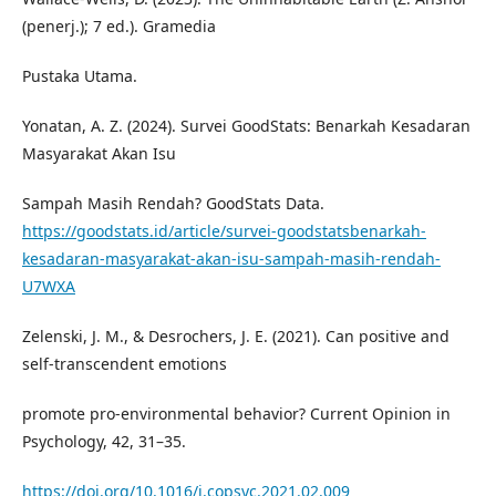
(penerj.); 7 ed.). Gramedia
Pustaka Utama.
Yonatan, A. Z. (2024). Survei GoodStats: Benarkah Kesadaran
Masyarakat Akan Isu
Sampah Masih Rendah? GoodStats Data.
https://goodstats.id/article/survei-goodstatsbenarkah-
kesadaran-masyarakat-akan-isu-sampah-masih-rendah-
U7WXA
Zelenski, J. M., & Desrochers, J. E. (2021). Can positive and
self-transcendent emotions
promote pro-environmental behavior? Current Opinion in
Psychology, 42, 31–35.
https://doi.org/10.1016/j.copsyc.2021.02.009