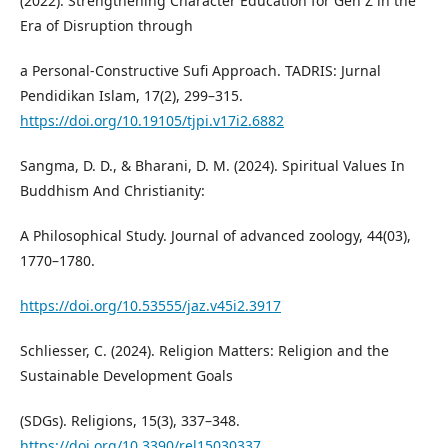
(2022). Strengthening Character Education for Gen Z in the
Era of Disruption through
a Personal-Constructive Sufi Approach. TADRIS: Jurnal
Pendidikan Islam, 17(2), 299–315.
https://doi.org/10.19105/tjpi.v17i2.6882
Sangma, D. D., & Bharani, D. M. (2024). Spiritual Values In
Buddhism And Christianity:
A Philosophical Study. Journal of advanced zoology, 44(03),
1770–1780.
https://doi.org/10.53555/jaz.v45i2.3917
Schliesser, C. (2024). Religion Matters: Religion and the
Sustainable Development Goals
(SDGs). Religions, 15(3), 337–348.
https://doi.org/10.3390/rel15030337