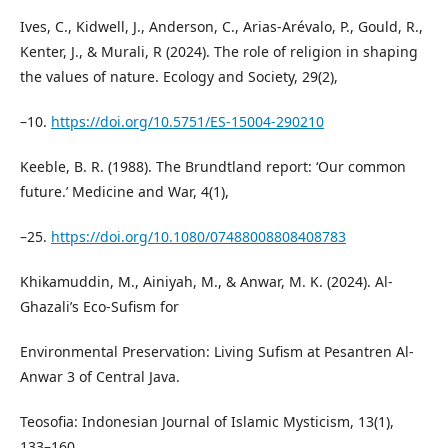
Ives, C., Kidwell, J., Anderson, C., Arias-Arévalo, P., Gould, R.,
Kenter, J., & Murali, R (2024). The role of religion in shaping
the values of nature. Ecology and Society, 29(2),
–10.
https://doi.org/10.5751/ES-15004-290210
Keeble, B. R. (1988). The Brundtland report: ‘Our common
future.’ Medicine and War, 4(1),
–25.
https://doi.org/10.1080/07488008808408783
Khikamuddin, M., Ainiyah, M., & Anwar, M. K. (2024). Al-
Ghazali’s Eco-Sufism for
Environmental Preservation: Living Sufism at Pesantren Al-
Anwar 3 of Central Java.
Teosofia: Indonesian Journal of Islamic Mysticism, 13(1),
133–160.