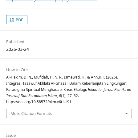
PDF
Published
2026-03-24
How to Cite
Al-Hakim, D. N., Mufidah, H. N. R., Ismawati, H., & Annur, F. (2026).
Integrasi Tasawuf Akhlaki Al-Ghazālī Dalam Keberlanjutan Lingkungan:
Paradigma Spiritual Menghadapi Krisis Ekologi.
Hikamia: Jurnal Pemikiran
Tasawuf Dan Peradaban Islam
,
6
(1), 27–52.
https://doi.org/10.58572/hkm.v6i1.191
More Citation Formats
Issue