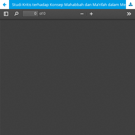
Studi Kritis terhadap Konsep Mahabbah dan Ma’rifah dalam Mengisi Spiritualisasi Ilmu Pengetahuan